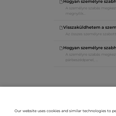
Hogyan személyre szab
A személyre szabás megkezd
megnyílik...
Visszaküldhetem a szem
Az összes személyre szabott 
Hogyan személyre szab
A személyre szabás megkezd
párbeszédpanel, ...
Our website uses cookies and similar technologies to pe
Nem találj