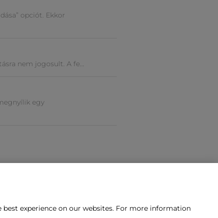
dása” opciót. Ekkor
ásra nem jogosult. A fe...
megnyílik egy
he best experience on our websites. For more information
épnie velünk?