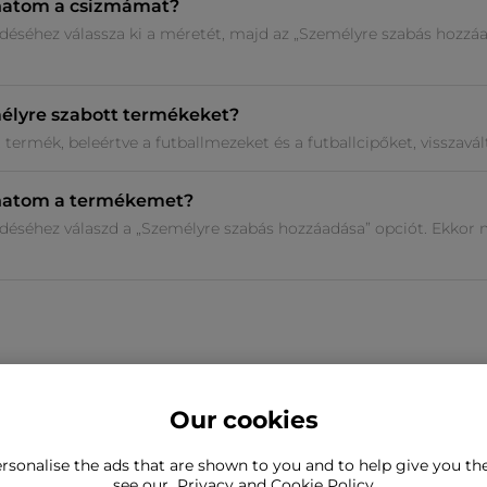
hatom a csizmámat?
éséhez válassza ki a méretét, majd az „Személyre szabás hozzáa
élyre szabott termékeket?
termék, beleértve a futballmezeket és a futballcipőket, visszavált
hatom a termékemet?
éséhez válaszd a „Személyre szabás hozzáadása” opciót. Ekkor 
Our cookies
rsonalise the ads that are shown to you and to help give you t
a, amit keres?
see our
Privacy and Cookie Policy
Még mindig kapcsolatba kell l