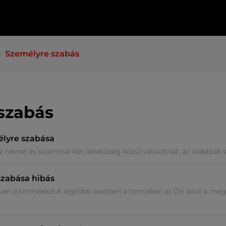
Személyre szabás
szabás
lyre szabása
évvel és számmal két lehetőség közül választhat, az alábbiak sze
zabása hibás
 van a termékkel.A legtöbb esetben a terméket az Ön által a m