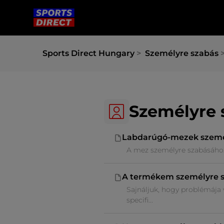
Sports Direct Hungary
Személyre szabás
Személyre 
Labdarúgó-mezek szemé
A mez személyre szabásához n
A termékem személyre s
Sajnáljuk, hogy problémája
specifi...