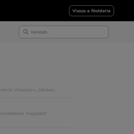
Vissza a főoldalra
rint: Válassza a „Játékos...
egrendeléskor megadott