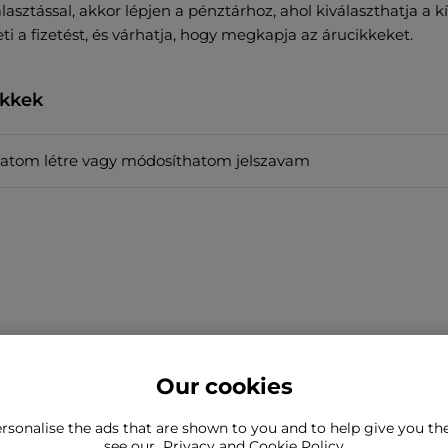
asztással, akkor lépjen a pénztárhoz, ahol kiválaszthatja a kív
i a fizetést, és várhatja, hogy megkapja az árucikkeket.
ikkek
atom létre vagy módosíthatom jelszavam
Our cookies
rsonalise the ads that are shown to you and to help give you t
a, amit keres?
see our
Privacy and Cookie Policy
Még mindig kapcsolatba kell l