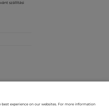
ánt szállítási
he best experience on our websites. For more information
épnie velünk?