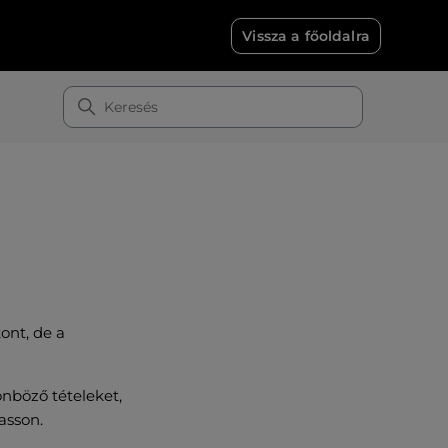
Vissza a főoldalra
kont, de a
önböző tételeket,
asson.