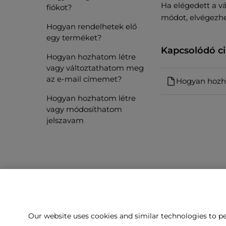
Ha elégedett a vál
fiókot?
módot, elvégezhet
Hogyan rendelhetek elő
egy terméket?
Kapcsolódó c
Hogyan hozhatom létre
vagy változtathatom meg
az e-mail címemet?
Hogyan hozh
Hogyan hozhatom létre
vagy módosíthatom
jelszavam
Our website uses cookies and similar technologies to pe
Nem találj