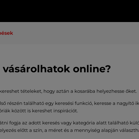
pések
vásárolhatok online?
ereshet tételeket, hogy aztán a kosarába helyezhesse őket.
lső részén található egy keresési funkció, keresse a nagyító i
iák között is kereshet inspirációt.
átni fogja az adott keresés vagy kategória alatt található kül
lyezés előtt a szín, a méret és a mennyiség alapján választh