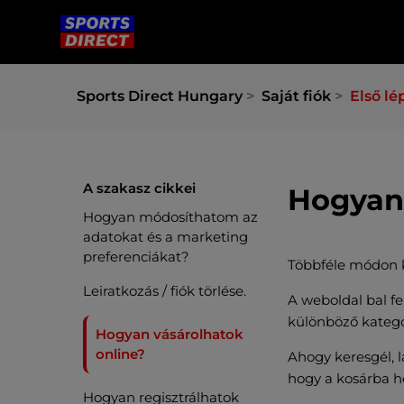
Sports Direct Hungary
Saját fiók
Első lé
A szakasz cikkei
Hogyan 
Hogyan módosíthatom az
adatokat és a marketing
preferenciákat?
Többféle módon k
Leiratkozás / fiók törlése.
A weboldal bal fe
különböző kategór
Hogyan vásárolhatok
online?
Ahogy keresgél, l
hogy a kosárba he
Hogyan regisztrálhatok